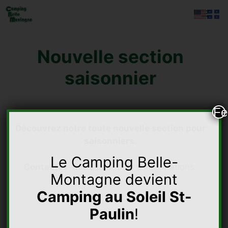
Aller
Men
au
contenu
Nouvelle section
saisonnier
Fe
Découvrez notre toute nouvelle section pour
saisonniers.
Le Camping Belle-
Contactez-nous
pour plus d’informations.
Montagne devient
Camping au Soleil St-
Paulin
!