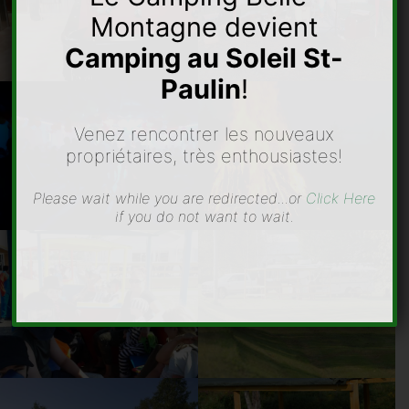
Montagne devient
Camping au Soleil St-
Paulin
!
Venez rencontrer les nouveaux
propriétaires, très enthousiastes!
Please wait while you are redirected...or
Click Here
if you do not want to wait.